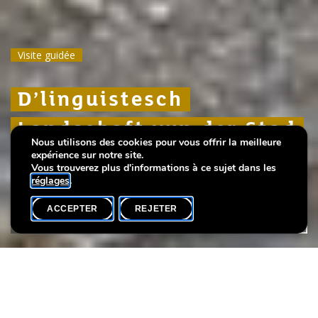
Visite guidée
Visite guidée
Visite guidée
D’linguistesch
D’linguistesch
D’linguistesch
Landschaft vun der Stad
Landschaft vun der Stad
Landschaft vun der Stad
Nous utilisons des cookies pour vous offrir la meilleure
expérience sur notre site.
E sproochlechen Trëppeltour
E sproochlechen Trëppeltour
E sproochlechen Trëppeltour
Vous trouverez plus d'informations à ce sujet dans les
réglages
.
ACCEPTER
REJETER
AGENDA
PARTAGER
Date de l'événement
Heure
10 juillet
18h00