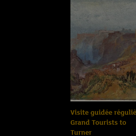
Visite guidée réguliè
Grand Tourists to
Turner