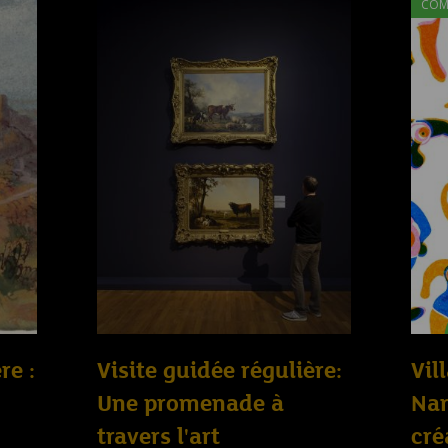
COM
re :
Visite guidée régulière:
Vil
Une promenade à
Nan
travers l'art
cré