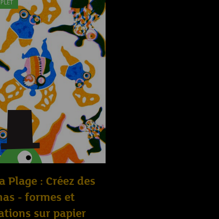
PLET
la Plage : Créez des
as - formes et
ations sur papier