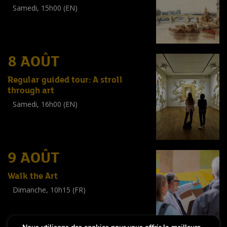
Samedi, 15h00 (EN)
Visite guidée
(
Tout public
)
8 AOÛT
Regular guided tour: A stroll
through art
Samedi, 16h00 (EN)
Visite guidée
(
Tout public
)
9 AOÛT
Walk the Art
Dimanche, 10h15 (FR)
Visite guidée
(
Tout public
)