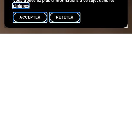
Vous trouverez plus d'informations à ce sujet dans les
réglages
.
ACCEPTER
REJETER
AGENDA
PARTAGER
Date de l'événement
Heure
11 février
15h00
Langue(s)
Participants max.
EN
20
Découvrez comment l’industrie a transformé la ville de
Luxembourg à travers
The Luxembourg Story
, notre exposition
permanente.
Depuis le 18ᵉ siècle, de nombreux produits ont été fabriqués ici :
gants, faïence, roses, tabac, bière et même champagne.