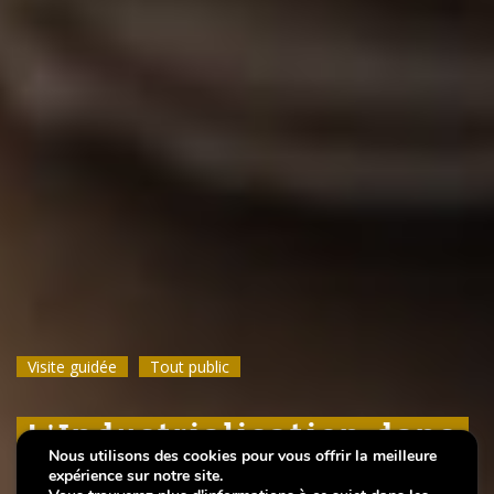
Visite guidée
Visite guidée
Visite guidée
Tout public
Tout public
Tout public
L'Industrialisation dans
L'Industrialisation dans
L'Industrialisation dans
Nous utilisons des cookies pour vous offrir la meilleure
la ville de Luxembourg
la ville de Luxembourg
la ville de Luxembourg
expérience sur notre site.