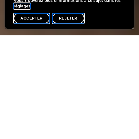
Vous trouverez plus d'informations à ce sujet dans les
réglages
.
ACCEPTER
REJETER
AGENDA
PARTAGER
Date de l'événement
Heure
23 avril
18h00
Langue(s)
Participants max.
FR
20
Découvrez comment l’industrie a transformé la ville de
Luxembourg à travers
The Luxembourg Story
, notre exposition
permanente.
Depuis le 18ᵉ siècle, de nombreux produits ont été fabriqués ici :
gants, faïence, roses, tabac, bière et même champagne.