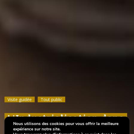
Visite guidée
Visite guidée
Visite guidée
Tout public
Tout public
Tout public
L'Industrialisation dans
L'Industrialisation dans
L'Industrialisation dans
Nous utilisons des cookies pour vous offrir la meilleure
la ville de Luxembourg
la ville de Luxembourg
la ville de Luxembourg
expérience sur notre site.