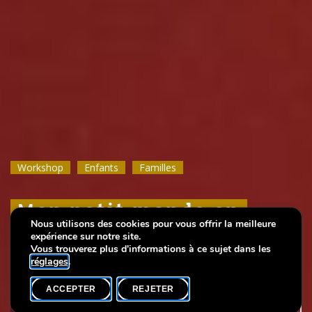
Workshop
Workshop
Workshop
Enfants
Enfants
Enfants
Familles
Familles
Familles
Mon petit monde en
Mon petit monde en
Mon petit monde en
Nous utilisons des cookies pour vous offrir la meilleure
couleurs
couleurs
couleurs
expérience sur notre site.
Vous trouverez plus d'informations à ce sujet dans les
réglages
.
ACCEPTER
REJETER
AGENDA
PARTAGER