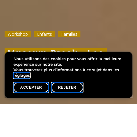
Workshop
Workshop
Workshop
Enfants
Enfants
Enfants
Familles
Familles
Familles
Museum Break : Les
Museum Break : Les
Museum Break : Les
Nous utilisons des cookies pour vous offrir la meilleure
fèves magiques
fèves magiques
fèves magiques
expérience sur notre site.
Vous trouverez plus d'informations à ce sujet dans les
réglages
.
ACCEPTER
REJETER
AGENDA
PARTAGER
Date de l'événement
Heure
Disponibilité
3 janvier
11h15
Complet