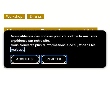
Workshop
Workshop
Workshop
Enfants
Enfants
Enfants
Museum Break : un été
Museum Break : un été
Museum Break : un été
Nous utilisons des cookies pour vous offrir la meilleure
en histoires
en histoires
en histoires
expérience sur notre site.
Vous trouverez plus d'informations à ce sujet dans les
réglages
.
ACCEPTER
REJETER
AGENDA
PARTAGER
Date de l'événement
Heure
8 août
10h30
Le Lëtzebuerg City Museum et la Lëtzebuerg City Bibliothèque