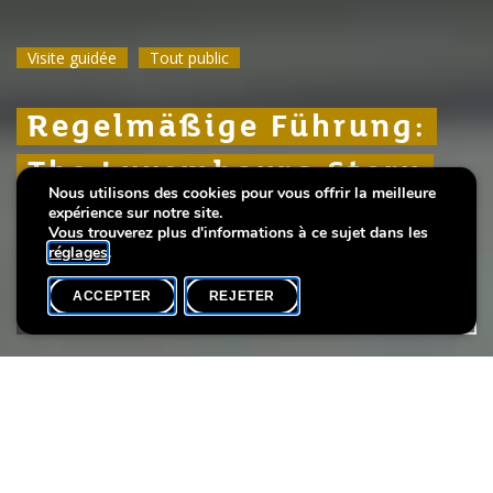
Visite guidée
Visite guidée
Visite guidée
Tout public
Tout public
Tout public
Regelmäßige Führung:
Regelmäßige Führung:
Regelmäßige Führung:
The Luxembourg Story
The Luxembourg Story
The Luxembourg Story
Nous utilisons des cookies pour vous offrir la meilleure
expérience sur notre site.
Über 1000 Jahre Stadtgeschichte
Über 1000 Jahre Stadtgeschichte
Über 1000 Jahre Stadtgeschichte
Vous trouverez plus d'informations à ce sujet dans les
réglages
.
ACCEPTER
REJETER
AGENDA
PARTAGER
Date de l'événement
Heure
Langue(s)
8 mars
15h00
D / L