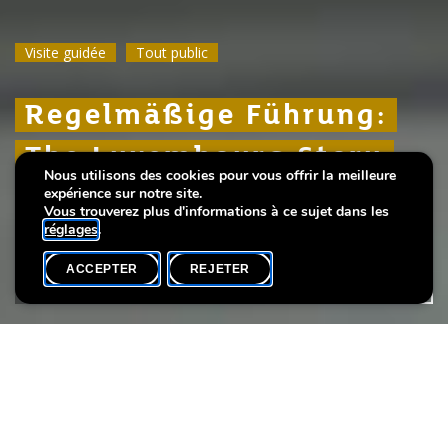
Visite guidée
Visite guidée
Visite guidée
Tout public
Tout public
Tout public
Regelmäßige Führung:
Regelmäßige Führung:
Regelmäßige Führung:
The Luxembourg Story
The Luxembourg Story
The Luxembourg Story
Nous utilisons des cookies pour vous offrir la meilleure
expérience sur notre site.
Über 1000 Jahre Stadtgeschichte
Über 1000 Jahre Stadtgeschichte
Über 1000 Jahre Stadtgeschichte
Vous trouverez plus d'informations à ce sujet dans les
réglages
.
ACCEPTER
REJETER
AGENDA
PARTAGER
Date de l'événement
Heure
Langue(s)
26 avril
15h00
DE / LU