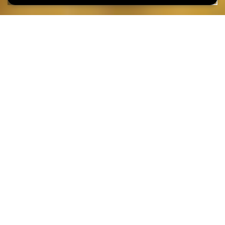
Date de l'événement
Heure
21 septembre
16h00
Langue(s)
EN
Chaque dimanche vous pouvez participer à la visite guidée de
l'exposition «The Luxembourg Story: Plus de 1000 ans d'histoire
urbaine».
Autres dates
9 août
16h00
(EN)
16 août
16h00
(EN)
23 août
16h00
(EN)
30 août
16h00
(EN)