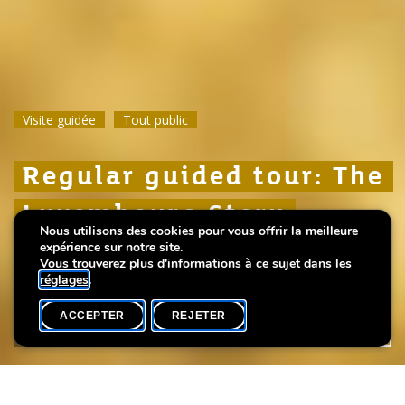
Visite guidée
Visite guidée
Visite guidée
Tout public
Tout public
Tout public
Regular guided tour: The
Regular guided tour: The
Regular guided tour: The
Luxembourg Story
Luxembourg Story
Luxembourg Story
Nous utilisons des cookies pour vous offrir la meilleure
expérience sur notre site.
More than 1000 years of urban history
More than 1000 years of urban history
More than 1000 years of urban history
Vous trouverez plus d'informations à ce sujet dans les
réglages
.
ACCEPTER
REJETER
AGENDA
PARTAGER
Date de l'événement
Heure
Langue(s)