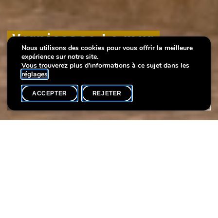
Vernissage Le mur
Vernissage Le mur
Vernissage Le mur
Nous utilisons des cookies pour vous offrir la meilleure
Luxembourg
Luxembourg
Luxembourg
expérience sur notre site.
Vous trouverez plus d'informations à ce sujet dans les
réglages
.
ACCEPTER
REJETER
AGENDA
PARTAGER
Date de l'événement
Heure
20 novembre
17h00
© Tom Jungbluth