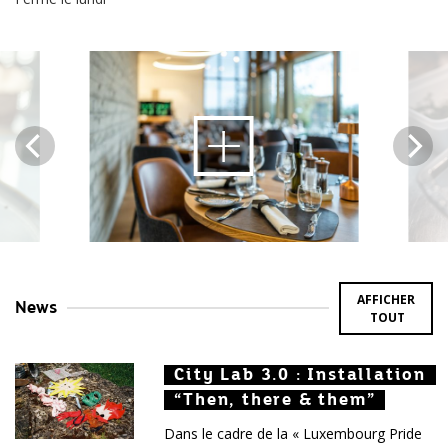
Ouvrir
le
contenu
de
l'image
AFFICHER
News
TOUT
City Lab 3.0 : Installation
City Lab 3.0 : Installation
City Lab 3.0 : Installation
“Then, there & them”
“Then, there & them”
“Then, there & them”
Dans le cadre de la « Luxembourg Pride