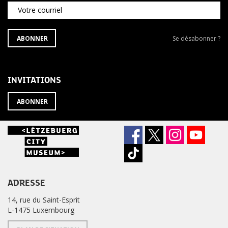
Votre courriel
S'ABONNER
Se
ABONNER
Se désabonner ?
À
désabonner
LA
de
NEWSLETTER
la
newsletter
INVITATIONS
?
ABONNER
ADRESSE
14, rue du Saint-Esprit
L-1475 Luxembourg