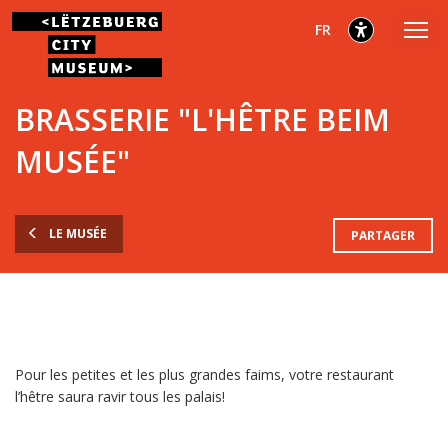
Aller
Aller
Aller
sélectionnés
Français
FR
au
au
au
menu
contenu
pied
sélectionnés
principal
de
BRASSERIE "L'HÊTRE BEIM
page
MUSÉE"
LE MUSÉE
PARTAGER
Pour les petites et les plus grandes faims, votre restaurant
l’hêtre saura ravir tous les palais!