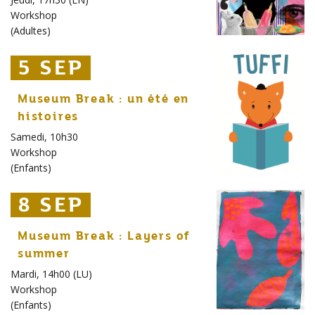
Workshop
(
Adultes
)
5 SEP
5 SEP
5 SEP
Museum Break : un été en
histoires
Samedi, 10h30
Workshop
(
Enfants
)
8 SEP
8 SEP
8 SEP
Museum Break : Layers of
summer
Mardi, 14h00 (LU)
Workshop
(
Enfants
)