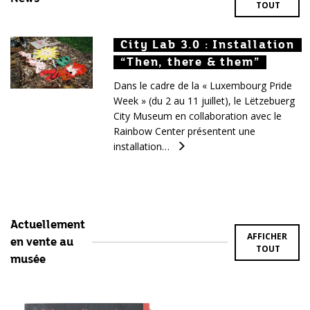
TOUT
City Lab 3.0 : Installation
City Lab 3.0 : Installation
City Lab 3.0 : Installation
“Then, there & them”
“Then, there & them”
“Then, there & them”
Dans le cadre de la « Luxembourg Pride
Week » (du 2 au 11 juillet), le Lëtzebuerg
City Museum en collaboration avec le
Rainbow Center présentent une
installation…
Actuellement
AFFICHER
en vente au
TOUT
musée