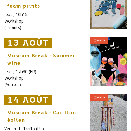
foam prints
Jeudi, 10h15
Workshop
(
Enfants
)
13 AOÛT
13 AOÛT
13 AOÛT
COMPLET
Museum Break : Summer
wine
Jeudi, 17h30 (FR)
Workshop
(
Adultes
)
14 AOÛT
14 AOÛT
14 AOÛT
COMPLET
Museum Break : Carillon
éolien
Vendredi, 14h15 (LU)