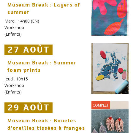
Museum Break : Layers of
summer
Mardi, 14h00 (EN)
Workshop
(
Enfants
)
27 AOÛT
27 AOÛT
27 AOÛT
Museum Break : Summer
foam prints
Jeudi, 10h15
Workshop
(
Enfants
)
29 AOÛT
29 AOÛT
29 AOÛT
COMPLET
Museum Break : Boucles
d’oreilles tissées à franges