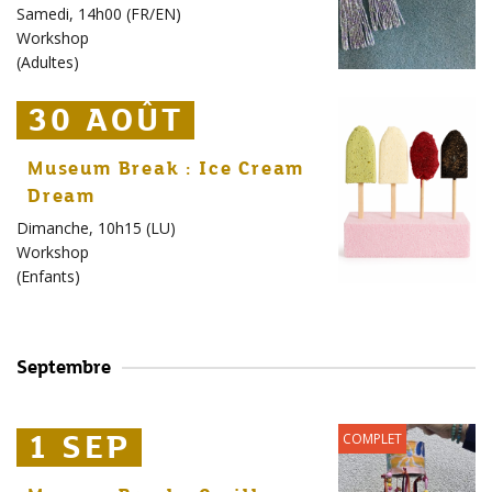
Samedi, 14h00 (FR/EN)
Workshop
(
Adultes
)
30 AOÛT
30 AOÛT
30 AOÛT
Museum Break : Ice Cream
Dream
Dimanche, 10h15 (LU)
Workshop
(
Enfants
)
Septembre
1 SEP
1 SEP
1 SEP
COMPLET