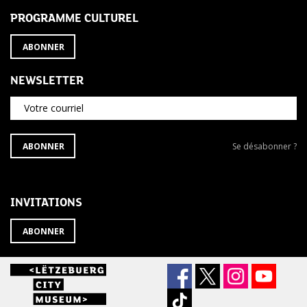
PROGRAMME CULTUREL
ABONNER
NEWSLETTER
Votre courriel
S'ABONNER
Se
ABONNER
Se désabonner ?
À
désabonner
LA
de
NEWSLETTER
la
newsletter
INVITATIONS
?
ABONNER