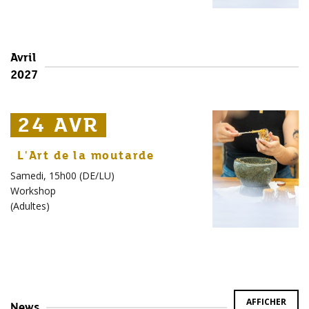
Avril
2027
24 AVR
24 AVR
24 AVR
L'Art de la moutarde
Samedi, 15h00 (DE/LU)
Workshop
(
Adultes
)
AFFICHER
News