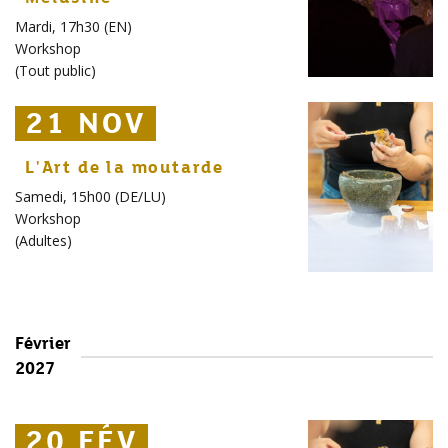
Mardi, 17h30 (EN)
Workshop
(
Tout public
)
21 NOV
21 NOV
21 NOV
L'Art de la moutarde
Samedi, 15h00 (DE/LU)
Workshop
(
Adultes
)
Février
2027
20 FÉV
20 FÉV
20 FÉV