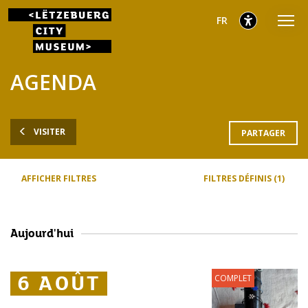
Aller
Aller
Aller
sélectionnés
Français
FR
au
au
au
menu
contenu
pied
sélectionnés
principal
de
AGENDA
page
VISITER
PARTAGER
AFFICHER FILTRES
FILTRES DÉFINIS (1)
Aujourd'hui
6 AOÛT
6 AOÛT
6 AOÛT
COMPLET