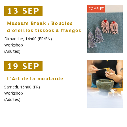
13 SEP
13 SEP
13 SEP
COMPLET
Museum Break : Boucles
d’oreilles tissées à franges
Dimanche, 14h00 (FR/EN)
Workshop
(
Adultes
)
19 SEP
19 SEP
19 SEP
L'Art de la moutarde
Samedi, 15h00 (FR)
Workshop
(
Adultes
)