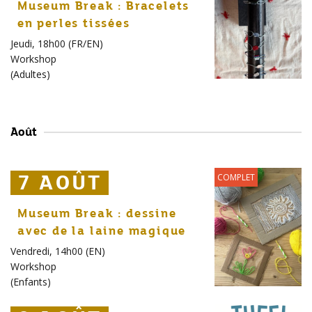
Museum Break : Bracelets
en perles tissées
Jeudi, 18h00 (FR/EN)
Workshop
(
Adultes
)
Août
7 AOÛT
7 AOÛT
7 AOÛT
COMPLET
Museum Break : dessine
avec de la laine magique
Vendredi, 14h00 (EN)
Workshop
(
Enfants
)