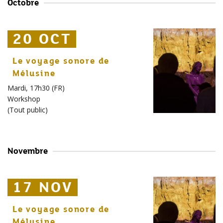
Octobre
20 OCT
20 OCT
20 OCT
Le voyage sonore de
Mélusine
Mardi, 17h30 (FR)
Workshop
(
Tout public
)
Novembre
17 NOV
17 NOV
17 NOV
Le voyage sonore de
Mélusine