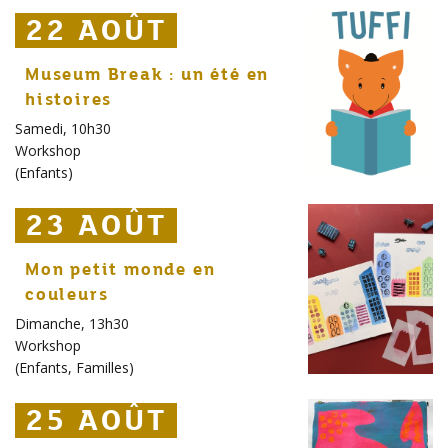
22 AOÛT
22 AOÛT
22 AOÛT
Museum Break : un été en
histoires
Samedi, 10h30
Workshop
(
Enfants
)
23 AOÛT
23 AOÛT
23 AOÛT
Mon petit monde en
couleurs
Dimanche, 13h30
Workshop
(
Enfants
,
Familles
)
25 AOÛT
25 AOÛT
25 AOÛT