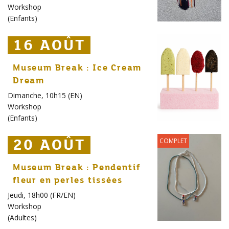
Workshop
(
Enfants
)
16 AOÛT
16 AOÛT
16 AOÛT
Museum Break : Ice Cream
Dream
Dimanche, 10h15 (EN)
Workshop
(
Enfants
)
20 AOÛT
20 AOÛT
20 AOÛT
COMPLET
Museum Break : Pendentif
fleur en perles tissées
Jeudi, 18h00 (FR/EN)
Workshop
(
Adultes
)