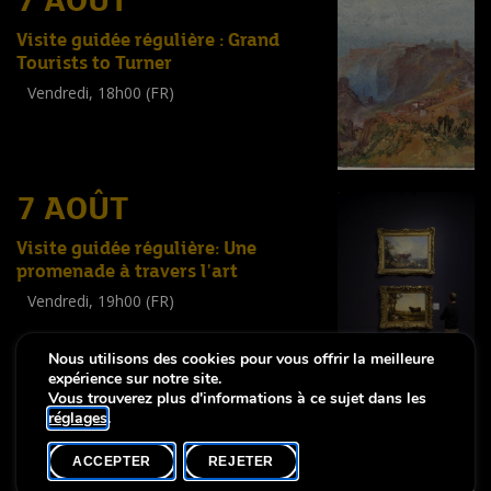
7 AOÛT
Visite guidée régulière : Grand
Tourists to Turner
Vendredi, 18h00 (FR)
Visite guidée
(
Tout public
)
7 AOÛT
Visite guidée régulière: Une
promenade à travers l'art
Vendredi, 19h00 (FR)
Visite guidée
(
Tout public
)
Nous utilisons des cookies pour vous offrir la meilleure
expérience sur notre site.
Vous trouverez plus d'informations à ce sujet dans les
réglages
.
-
Notice légale
Déclaration d’accessibilité
ACCEPTER
REJETER
Copyright © 2026, Lëtzebuerg City Museum. Tous droits réservés