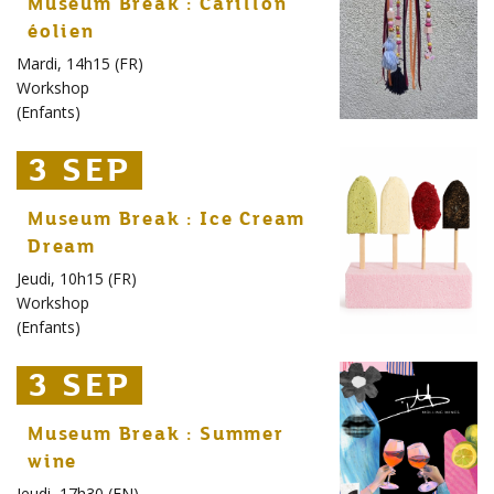
Museum Break : Carillon
éolien
Mardi, 14h15 (FR)
Workshop
(
Enfants
)
3 SEP
3 SEP
3 SEP
Museum Break : Ice Cream
Dream
Jeudi, 10h15 (FR)
Workshop
(
Enfants
)
3 SEP
3 SEP
3 SEP
Museum Break : Summer
wine
Jeudi, 17h30 (EN)