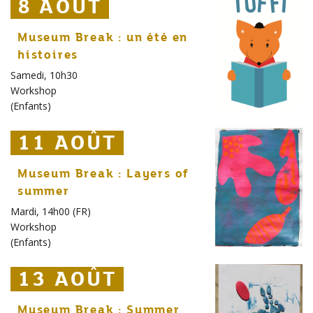
8 AOÛT
8 AOÛT
8 AOÛT
Museum Break : un été en
histoires
Samedi, 10h30
Workshop
(
Enfants
)
11 AOÛT
11 AOÛT
11 AOÛT
Museum Break : Layers of
summer
Mardi, 14h00 (FR)
Workshop
(
Enfants
)
13 AOÛT
13 AOÛT
13 AOÛT
Museum Break : Summer