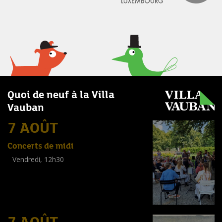
Quoi de neuf à la Villa
Vauban
7 AOÛT
Concerts de midi
Vendredi, 12h30
(
Tout public
)