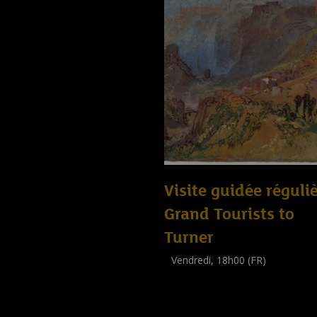
Visite guidée réguliè
Grand Tourists to
Turner
Vendredi, 18h00 (FR)
Visite guidée
(
Tout public
)