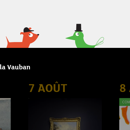
lla Vauban
7 AOÛT
8
COM