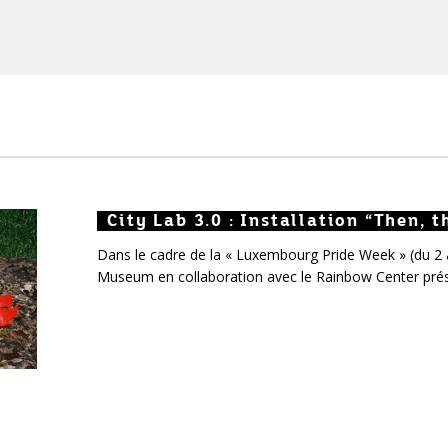
City Lab 3.0 : Installation “Then, t
City Lab 3.0 : Installation “Then, 
City Lab 3.0 : Installation “Then,
Dans le cadre de la « Luxembourg Pride Week » (du 2 au
Museum en collaboration avec le Rainbow Center prés