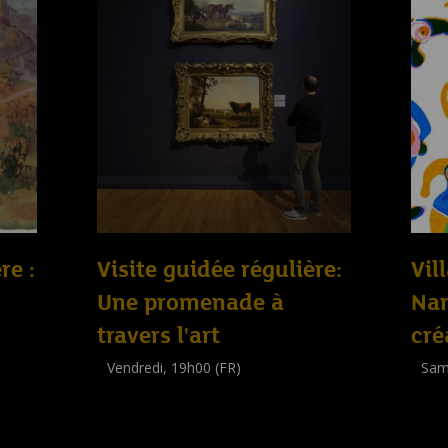
re :
Visite guidée régulière:
Vil
Une promenade à
Nan
travers l'art
cré
Vendredi, 19h00 (FR)
Sam
Visite guidée
Work
(
Tout public
)
(
Enfa