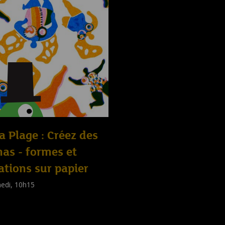
la Plage : Créez des
as - formes et
ations sur papier
edi, 10h15
shop
nts
,
Familles
,
Adultes
)