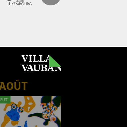
 AOÛT
PLET