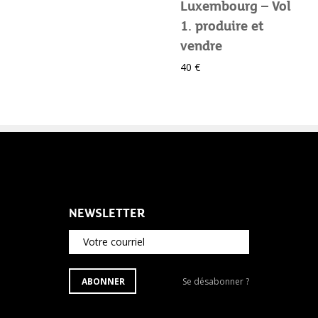
Luxembourg – Vol
1. produire et
vendre
40 €
NEWSLETTER
Votre courriel
S'ABONNER
Se
ABONNER
Se désabonner ?
À
désabonner
LA
de