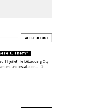
AFFICHER TOUT
here & them”
there & them”
 there & them”
 11 juillet), le Lëtzebuerg City
entent une installation…