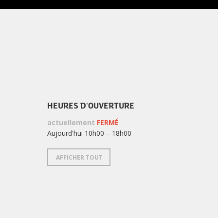
NEWSLETTER
la
newsletter
?
HEURES D'OUVERTURE
actuellement
FERMÉ
Aujourd'hui 10h00 – 18h00
AFFICHER TOUT