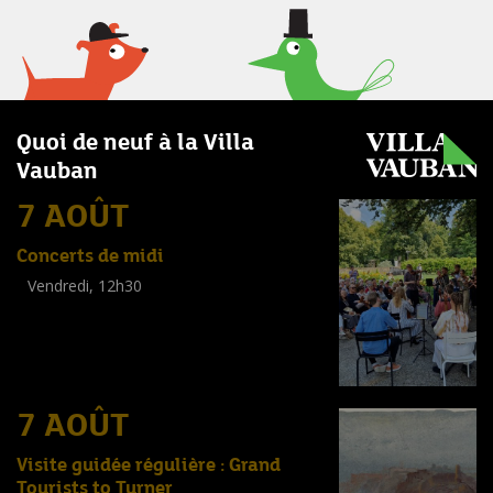
Quoi de neuf à la Villa
Vauban
7 AOÛT
Concerts de midi
Vendredi, 12h30
(
Tout public
)
7 AOÛT
Visite guidée régulière : Grand
Tourists to Turner