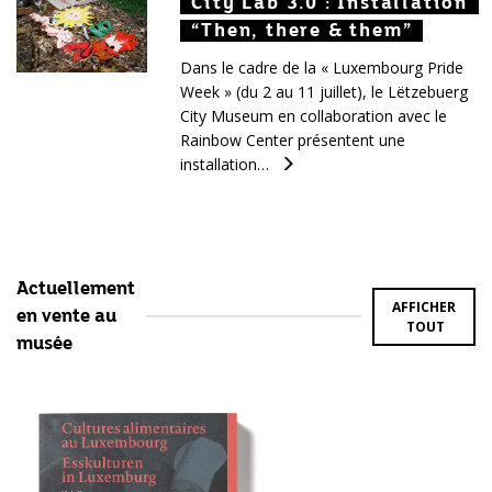
City Lab 3.0 : Installation
City Lab 3.0 : Installation
City Lab 3.0 : Installation
“Then, there & them”
“Then, there & them”
“Then, there & them”
Dans le cadre de la « Luxembourg Pride
Week » (du 2 au 11 juillet), le Lëtzebuerg
City Museum en collaboration avec le
Rainbow Center présentent une
installation…
Actuellement
AFFICHER
en vente au
TOUT
musée