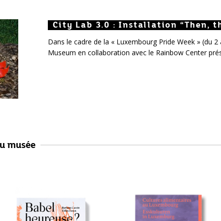
City Lab 3.0 : Installation “Then, t
City Lab 3.0 : Installation “Then, 
City Lab 3.0 : Installation “Then,
Dans le cadre de la « Luxembourg Pride Week » (du 2 au
Museum en collaboration avec le Rainbow Center prés
au musée