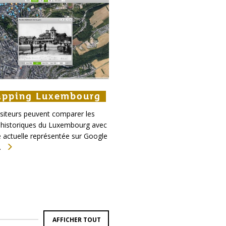
pping Luxembourg
pping Luxembourg
apping Luxembourg
isiteurs peuvent comparer les
 historiques du Luxembourg avec
lle actuelle représentée sur Google
.
AFFICHER TOUT