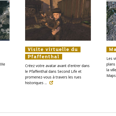
Visite virtuelle du
Visite virtuelle du
Visite virtuelle du
Ma
Ma
M
Pfaffenthal
Pfaffenthal
Pfaffenthal
Les v
IXe
plans
Créez votre avatar avant d'entrer dans
la vi
le Pfaffenthal dans Second Life et
Maps
promenez-vous à travers les rues
historiques ...