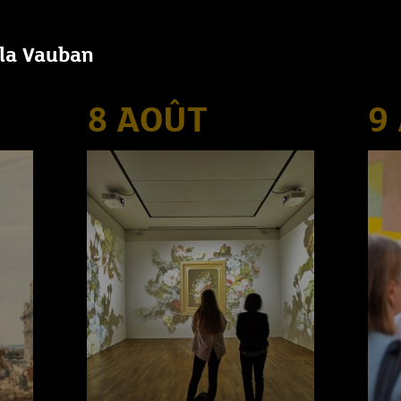
lla Vauban
8 AOÛT
9