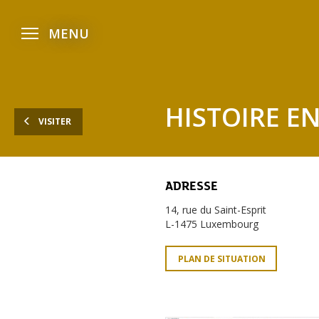
Aller
Aller
Aller
menu
au
au
au
Ouvrir
MENU
le
menu
contenu
pied
menu
principal
de
page
HISTOIRE EN
VISITER
ADRESSE
14, rue du Saint-Esprit
L-1475 Luxembourg
PLAN DE SITUATION