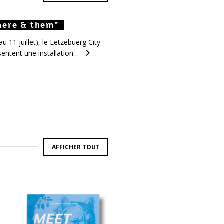
here & them”
there & them”
 there & them”
 11 juillet), le Lëtzebuerg City
entent une installation…
AFFICHER TOUT