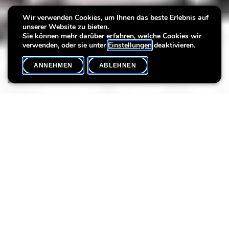
Wir verwenden Cookies, um Ihnen das beste Erlebnis auf
UNESCO - Visitor Centre
UNESCO - Visitor Centre
UNESCO - Visitor Centre
unserer Website zu bieten.
Sie können mehr darüber erfahren, welche Cookies wir
verwenden, oder sie unter
Einstellungen
deaktivieren.
ANNEHMEN
ABLEHNEN
DAS MUSEUM
SHARE
+++ NEU +++
Entdecken Sie das Besucherzentrum in 3D
Seit dem 25. Jahrestag der Eintragung der Stätte "Luxemburg,
Altstadt und Festungen" beherbergt das Lëtzebuerg City
Museum das UNESCO Visitor Centre:
Besucher und Einwohner der Stadt können sich hier über die
wichtigsten Aspekte rund um das Welterbe informieren: die