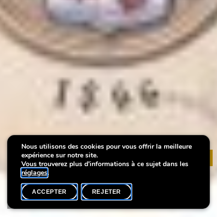
Nous utilisons des cookies pour vous offrir la meilleure
1624 – Kuratorenführung
1624 – Kuratorenführung
1624 – Kuratorenführung
expérience sur notre site.
Vous trouverez plus d'informations à ce sujet dans les
réglages
.
ACCEPTER
REJETER
AGENDA
PARTAGER