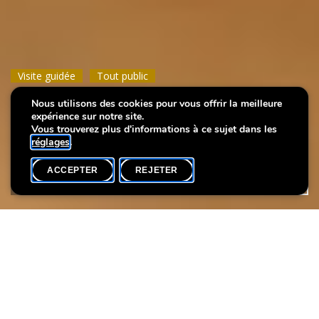
Visite guidée
Visite guidée
Visite guidée
Tout public
Tout public
Tout public
Nous utilisons des cookies pour vous offrir la meilleure
City Visions - Deep dive
City Visions - Deep dive
City Visions - Deep dive
expérience sur notre site.
Vous trouverez plus d'informations à ce sujet dans les
réglages
.
ACCEPTER
REJETER
AGENDA
PARTAGER
Date de l'événement
Heure
Langue(s)
22 octobre
18h15
FR
Partez pour un deep dive artistique dans l'exposition
City Visions