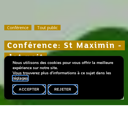
Conférence
Conférence
Conférence
Tout public
Tout public
Tout public
Conférence: St Maximin -
Conférence: St Maximin -
Conférence: St Maximin -
dat neit
dat neit
dat neit
Nous utilisons des cookies pour vous offrir la meilleure
Regierungsgebai
Regierungsgebai
Regierungsgebai
expérience sur notre site.
Vous trouverez plus d'informations à ce sujet dans les
réglages
.
ACCEPTER
REJETER
AGENDA
PARTAGER
Langue(s)
L