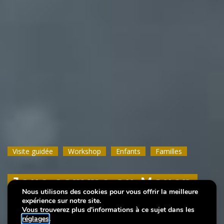
Visite guidée
Visite guidée
Visite guidée
Workshop
Workshop
Workshop
Enfants
Enfants
Enfants
Familles
Familles
Familles
Joue comme au Moyen
Joue comme au Moyen
Joue comme au Moyen
Nous utilisons des cookies pour vous offrir la meilleure
Âge
Âge
Âge
expérience sur notre site.
Vous trouverez plus d'informations à ce sujet dans les
réglages
.