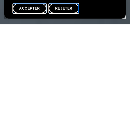
ACCEPTER
REJETER
AGENDA
PARTAGER
Participants max.
15
Plonge dans l’histoire fascinante de la ville de Luxembourg au
temps du Moyen Âge ! Lors de cette visite interactive, tu
découvriras comment vivaient les habitant·e·s de la ville il y a
plusieurs siècles.
Après la visite, place à la créativité ! Dans l’atelier, tu pourras
fabriquer ton propre « jeu du moulin ». Ce jeu, très populaire au
Moyen Âge, est facile à apprendre et on y joue encore
aujourd’hui. Tu repartiras avec ton jeu pour t’amuser comme les
jeunes d’autrefois !