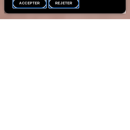
ACCEPTER
REJETER
AGENDA
PARTAGER
Pour les vacances de Pâques, le Lëtzebuerg City Museum vous propose
un programme spécial pour petits et grands. Participez en famille (max. 4
personnes) en toute sérénité à nos activités créatives.
Ensemble avec les enfants, le musée fait revivre la fable du
renard « Renert ». Dans cet atelier, les enfants ont la possibilité
de créer leur propre renard en fabriquant une poupée à doigt.
En raison de l’épidémie de Covid19 nous avons adapté nos
ateliers aux mesures sanitaires en vigueur: Nous nous
réjouissons de pouvoir vous accueillir en famille (max. 4
personnes) en toute sérénité au Lëtzebuerg City Museum !