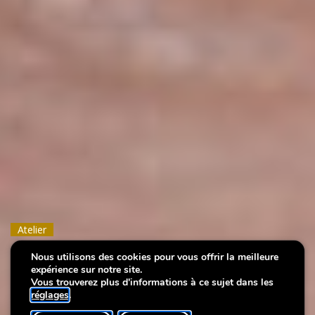
Atelier
Atelier
Atelier
Nous utilisons des cookies pour vous offrir la meilleure
Le « Renert » en feutre
Le « Renert » en feutre
Le « Renert » en feutre
expérience sur notre site.
Vous trouverez plus d'informations à ce sujet dans les
réglages
.