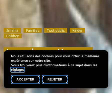
Enfants
Enfants
Enfants
Familles
Familles
Familles
Tout public
Tout public
Tout public
Kinder
Kinder
Kinder
Children
Children
Children
Luxembourg Museum
Luxembourg Museum
Luxembourg Museum
Nous utilisons des cookies pour vous offrir la meilleure
Days 2023
Days 2023
Days 2023
expérience sur notre site.
Vous trouverez plus d'informations à ce sujet dans les
réglages
.
ACCEPTER
REJETER
AGENDA
PARTAGER
Le samedi 20 et le dimanche 21 mai 2023, les musées du
Grand-Duché de Luxembourg vous ouvrent leurs portes pour