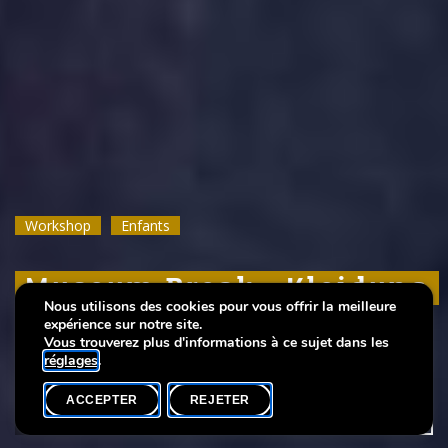
Workshop
Workshop
Workshop
Enfants
Enfants
Enfants
Museum Break : Kleidung
Museum Break : Kleidung
Museum Break : Kleidung
Nous utilisons des cookies pour vous offrir la meilleure
kreativ besticken
kreativ besticken
kreativ besticken
expérience sur notre site.
Vous trouverez plus d'informations à ce sujet dans les
réglages
.
ACCEPTER
REJETER
AGENDA
PARTAGER