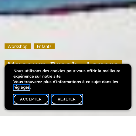
Workshop
Workshop
Workshop
Enfants
Enfants
Enfants
Museum Break : Layers
Museum Break : Layers
Museum Break : Layers
Nous utilisons des cookies pour vous offrir la meilleure
of summer
of summer
of summer
expérience sur notre site.
Vous trouverez plus d'informations à ce sujet dans les
réglages
.
ACCEPTER
REJETER
AGENDA
PARTAGER
Date de l'événement
Heure
Langue(s)