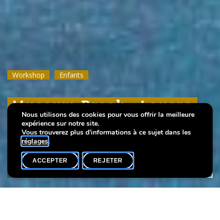
Workshop
Workshop
Workshop
Enfants
Enfants
Enfants
Museum Break : Layers
Museum Break : Layers
Museum Break : Layers
Nous utilisons des cookies pour vous offrir la meilleure
of summer
of summer
of summer
expérience sur notre site.
Vous trouverez plus d'informations à ce sujet dans les
réglages
.
ACCEPTER
REJETER
AGENDA
PARTAGER
Date de l'événement
Heure
Langue(s)