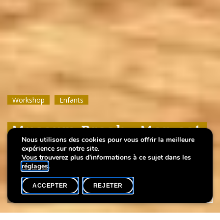
Workshop
Workshop
Workshop
Enfants
Enfants
Enfants
Museum Break : Mon set
Museum Break : Mon set
Museum Break : Mon set
Nous utilisons des cookies pour vous offrir la meilleure
de rentrée
de rentrée
de rentrée
expérience sur notre site.
Vous trouverez plus d'informations à ce sujet dans les
réglages
.
ACCEPTER
REJETER
AGENDA
PARTAGER