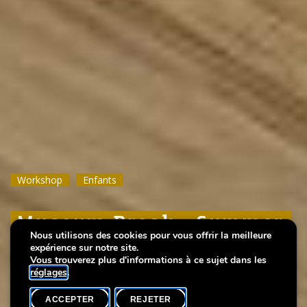
Workshop
Workshop
Workshop
Enfants
Enfants
Enfants
Museum Break : Summer
Museum Break : Summer
Museum Break : Summer
Nous utilisons des cookies pour vous offrir la meilleure
foam prints
foam prints
foam prints
expérience sur notre site.
Vous trouverez plus d'informations à ce sujet dans les
réglages
.
ACCEPTER
REJETER