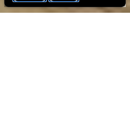
AGENDA
PARTAGER
Date de l'événement
Heure
13 août
10h15
Cet été, viens explorer les techniques d’impression en jouant
avec les formes et les couleurs ! Découpe, colle et peins sur des
formes en mousse pour réaliser une impression colorée et
originale que tu pourras, ensuite, décorer à ta guise.
Public
: À partir de 3 ans
Heure:
10:15-11:15
11:15-12:15
> 2 créneaux horaires sont disponibles par date
Langue :
multilingue