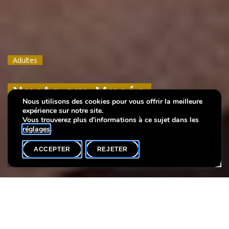
Adultes
Adultes
Adultes
Nuets am Musée
Nuets am Musée
Nuets am Musée
Nous utilisons des cookies pour vous offrir la meilleure
expérience sur notre site.
Balade contée nocturne
Balade contée nocturne
Balade contée nocturne
Vous trouverez plus d'informations à ce sujet dans les
réglages
.
ACCEPTER
REJETER
AGENDA
PARTAGER
Participants max.
30