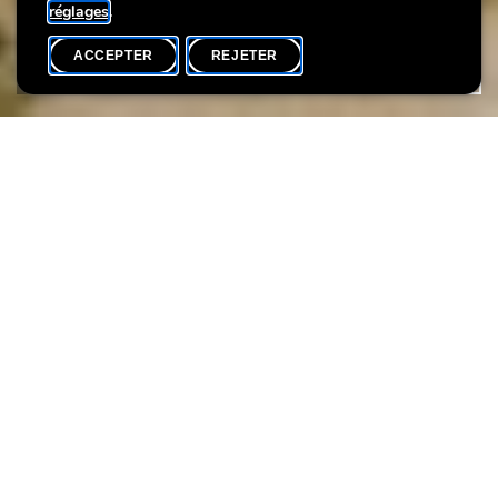
réglages
.
ACCEPTER
REJETER
AGENDA
PARTAGER
Langue(s)
F / D / EN / L
Le Lëtzebuerg City Museum, en Partenariat avec le Réseau des
Villes fortifiées de la Grande Région, propose à tous les adeptes
de la marche une randonnée guidée à travers les anciennes
lignes de fortification de Luxembourg.
››
Parcours :
Corniche, Pfaffenthal, Niedergrünewald,
Obergrünewald, Clausen, Tawioun, Plateau du Rham,
Bisserwee, Pulvermühl, Vallée de la Pétrusse, Parcs.
›› Chaussures de marche et lampe de poche recommandées. Ce