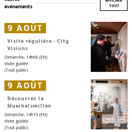
AFFICHER
TOUT
événements
9 AOÛT
9 AOÛT
9 AOÛT
Visite régulière : City
Visions
Dimanche, 14h00 (EN)
Visite guidée
(
Tout public
)
9 AOÛT
9 AOÛT
9 AOÛT
Découvrez la
Muerbelsmillen
Dimanche, 14h15 (EN)
Visite guidée
(
Tout public
)