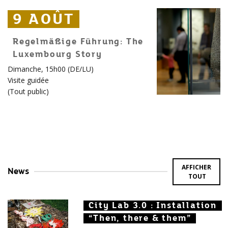
9 AOÛT
9 AOÛT
9 AOÛT
Regelmäßige Führung: The
Luxembourg Story
Dimanche, 15h00 (DE/LU)
Visite guidée
(
Tout public
)
AFFICHER
News
TOUT
City Lab 3.0 : Installation
City Lab 3.0 : Installation
City Lab 3.0 : Installation
“Then, there & them”
“Then, there & them”
“Then, there & them”