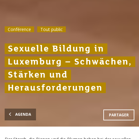
Conférence
Conférence
Conférence
Tout public
Tout public
Tout public
Sexuelle Bildung in
Sexuelle Bildung in
Sexuelle Bildung in
Luxemburg – Schwächen,
Luxemburg – Schwächen,
Luxemburg – Schwächen,
Stärken und
Stärken und
Stärken und
Herausforderungen
Herausforderungen
Herausforderungen
AGENDA
PARTAGER