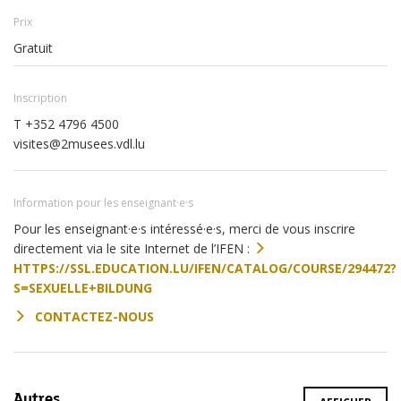
Prix
Gratuit
Inscription
T +352 4796 4500
visites@2musees.vdl.lu
Information pour les enseignant·e·s
Pour les enseignant·e·s intéressé·e·s, merci de vous inscrire
directement via le site Internet de l’IFEN :
HTTPS://SSL.EDUCATION.LU/IFEN/CATALOG/COURSE/294472?
S=SEXUELLE+BILDUNG
CONTACTEZ-NOUS
Autres