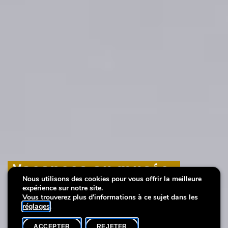
Vacances au musée:
Vacances au musée:
Vacances au musée:
Nous utilisons des cookies pour vous offrir la meilleure
Fleurs en broderie
Fleurs en broderie
Fleurs en broderie
expérience sur notre site.
Vous trouverez plus d'informations à ce sujet dans les
réglages
.
ACCEPTER
REJETER