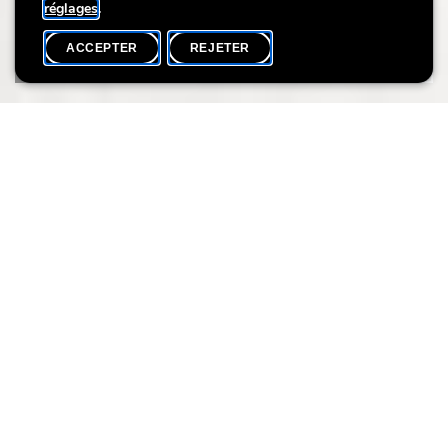
réglages
.
ACCEPTER
REJETER
AGENDA
PARTAGER
Tout comme les hommes, les petits animaux ont aussi besoin
de vacances. Les enfants bricolent un hôtel à insectes en
utilisant différents matériaux, pour créer un abri confortable aux
petites bêtes.
PUBLIC:
à partir de 6 ans
DATES:
Mardis 25.07 (LU) 29.08 (FR)
Dimanche le 20.08 (EN)
HEURE:
14:00 - 16:00
Photo: (c) geo.de
Durée