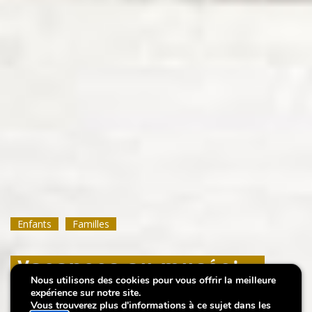
Enfants
Enfants
Enfants
Familles
Familles
Familles
Vacances au musée! -
Vacances au musée! -
Vacances au musée! -
Nous utilisons des cookies pour vous offrir la meilleure
Hôtel des insectes
Hôtel des insectes
Hôtel des insectes
expérience sur notre site.
Vous trouverez plus d'informations à ce sujet dans les