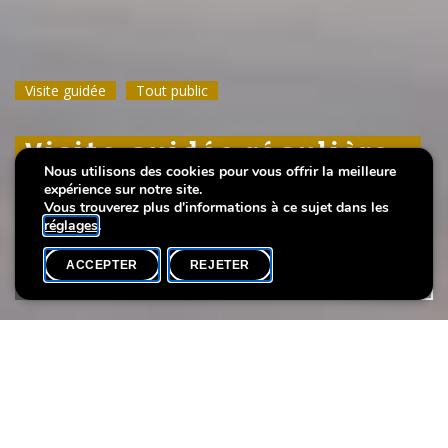
Visite guidée
Visite guidée
Visite guidée
Tout public
Tout public
Tout public
Visite guidée régulière :
Visite guidée régulière :
Visite guidée régulière :
Nous utilisons des cookies pour vous offrir la meilleure
Et leeft
Et leeft
Et leeft
expérience sur notre site.
Vous trouverez plus d'informations à ce sujet dans les
réglages
.
ACCEPTER
REJETER
AGENDA
PARTAGER
Date de l'événement
Heure
3 mai
11h00
Langue(s)
Participants max.