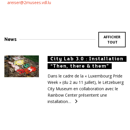
areiser@2musees.vdl.lu
AFFICHER
News
TOUT
City Lab 3.0 : Installation
City Lab 3.0 : Installation
City Lab 3.0 : Installation
“Then, there & them”
“Then, there & them”
“Then, there & them”
Dans le cadre de la « Luxembourg Pride
Week » (du 2 au 11 juillet), le Lëtzebuerg
City Museum en collaboration avec le
Rainbow Center présentent une
installation…