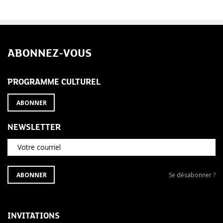
ABONNEZ-VOUS
PROGRAMME CULTUREL
ABONNER
NEWSLETTER
Votre courriel
S'ABONNER
Se
ABONNER
Se désabonner ?
À
désabonner
LA
de
NEWSLETTER
la
newsletter
INVITATIONS
?