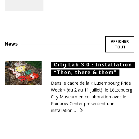
AFFICHER
News
TOUT
City Lab 3.0 : Installation
City Lab 3.0 : Installation
City Lab 3.0 : Installation
“Then, there & them”
“Then, there & them”
“Then, there & them”
Dans le cadre de la « Luxembourg Pride
Week » (du 2 au 11 juillet), le Lëtzebuerg
City Museum en collaboration avec le
Rainbow Center présentent une
installation…