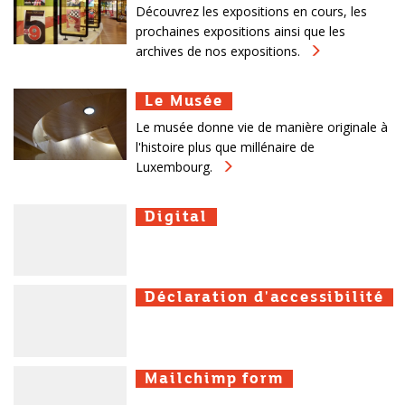
Découvrez les expositions en cours, les
prochaines expositions ainsi que les
archives de nos expositions.
Le Musée
Le Musée
Le Musée
Le musée donne vie de manière originale à
l'histoire plus que millénaire de
Luxembourg.
Digital
Digital
Digital
Déclaration d'accessibilité
Déclaration d'accessibilité
Déclaration d'accessibilité
Mailchimp form
Mailchimp form
Mailchimp form