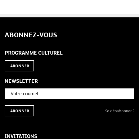
ABONNEZ-VOUS
PROGRAMME CULTUREL
ABONNER
NEWSLETTER
Votre courriel
S'ABONNER
Se
ABONNER
Se désabonner ?
À
désabonner
LA
de
NEWSLETTER
la
newsletter
INVITATIONS