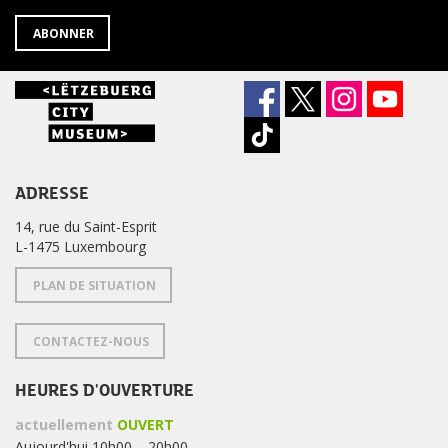
?
ABONNER
ADRESSE
14, rue du Saint-Esprit
L-1475 Luxembourg
PLAN DE SITUATION
CONTACTEZ-NOUS
HEURES D'OUVERTURE
actuellement
OUVERT
Aujourd'hui 10h00 – 20h00