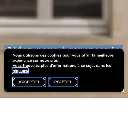
Aidez-nous à repenser le
Aidez-nous à repenser le
Aidez-nous à repenser le
Nous utilisons des cookies pour vous offrir la meilleure
site du musée !
site du musée !
site du musée !
expérience sur notre site.
Vous trouverez plus d'informations à ce sujet dans les
réglages
.
ACCEPTER
REJETER
ACCUEIL
PARTAGER
Aidez-nous à repenser le site du musée!
Votre avis compte.