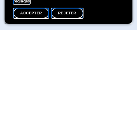
réglages
.
ACCEPTER
REJETER
ACCUEIL
PARTAGER
Museum Break - a summer programme for curious minds
Durant les mois d’été, nous vous invitons à participer aux
activités proposées au Lëtzebuerg City Museum. Seul·e, en
couple, en famille ou entre ami·e·s, venez passer un moment de
détente dans un cadre unique !
16 JUILLET > 14 SEPTEMBRE 2026
Participation gratuite
Pièces
jointes