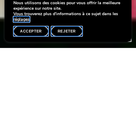
Nous utilisons des cookies pour vous offrir la meilleure
*** NEW *** Tote Bag
*** NEW *** Tote Bag
*** NEW *** Tote Bag
expérience sur notre site.
Vous trouverez plus d'informations à ce sujet dans les
réglages
.
ACCEPTER
REJETER
ACCUEIL
PARTAGER
Découvrez notre nouveau sac fourre-tout (Tote Bag) avec
Baccchus et Renert.
Disponible à l'accueil au prix de 8 euros.
pour la Villa Vauban
BACCHUS, 1830
MARBRE BLANC
LORENZO NENCINI (1806-1854)
COLLECTION JEAN-PIERRE PESCATORE
pour le Lëtzebuergy City Museum