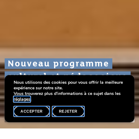
Nouveau programme
Nouveau programme
Nouveau programme
culturel et pédagogique
culturel et pédagogique
culturel et pédagogique
Nous utilisons des cookies pour vous offrir la meilleure
(janvier à avril)
(janvier à avril)
(janvier à avril)
expérience sur notre site.
Vous trouverez plus d'informations à ce sujet dans les
réglages
.
ACCEPTER
REJETER
ACCUEIL
PARTAGER