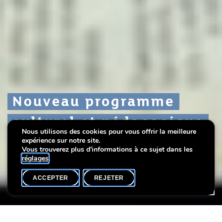
Nouveau programme
Nouveau programme
Nouveau programme
culturel et pédagogique
culturel et pédagogique
culturel et pédagogique
Nous utilisons des cookies pour vous offrir la meilleure
(mai - août)
(mai - août)
(mai - août)
expérience sur notre site.
Vous trouverez plus d'informations à ce sujet dans les
réglages
.
ACCEPTER
REJETER
ACCUEIL
PARTAGER