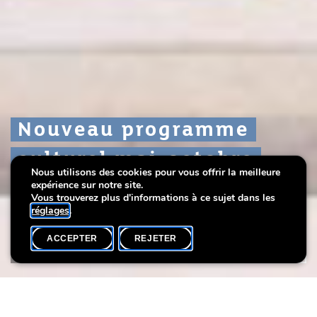
Nouveau programme
Nouveau programme
Nouveau programme
culturel mai-octobre
culturel mai-octobre
culturel mai-octobre
Nous utilisons des cookies pour vous offrir la meilleure
2017
2017
2017
expérience sur notre site.
Vous trouverez plus d'informations à ce sujet dans les
réglages
.
ACCEPTER
REJETER
ACCUEIL
PARTAGER
Découvrez notre nouveau programme culturel et téléchargez le