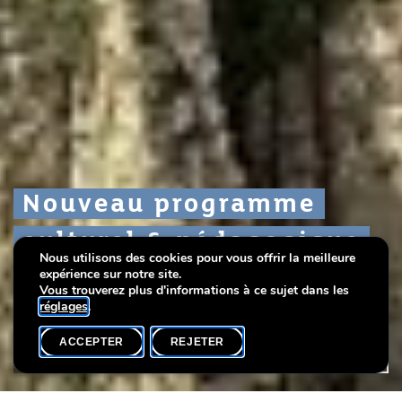
Nouveau programme
Nouveau programme
Nouveau programme
culturel & pédagogique
culturel & pédagogique
culturel & pédagogique
Nous utilisons des cookies pour vous offrir la meilleure
(mai à août 2024)!
(mai à août 2024)!
(mai à août 2024)!
expérience sur notre site.
Vous trouverez plus d'informations à ce sujet dans les
réglages
.
ACCEPTER
REJETER
ACCUEIL
PARTAGER