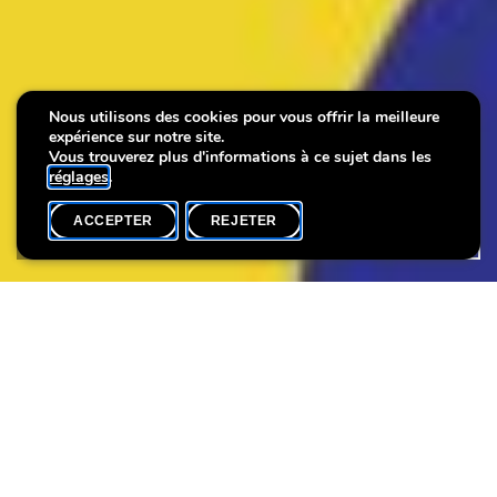
Nous utilisons des cookies pour vous offrir la meilleure
Nuit des Musées 2025 !
Nuit des Musées 2025 !
Nuit des Musées 2025 !
expérience sur notre site.
Vous trouverez plus d'informations à ce sujet dans les
réglages
.
ACCEPTER
REJETER
ACCUEIL
PARTAGER
Découvrez toute la programmation du Lëtzebuerg City Museum
ici :
https://museumsmile.lu/fr/nuit-des-musees/letzebuerg-city-
museum