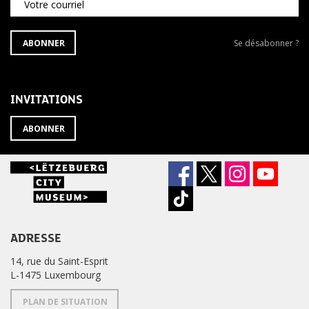
Votre courriel
S'ABONNER
Se
ABONNER
Se désabonner ?
À
désabonner
LA
de
NEWSLETTER
la
newsletter
INVITATIONS
?
ABONNER
ADRESSE
14, rue du Saint-Esprit
L-1475 Luxembourg
PLAN DE SITUATION