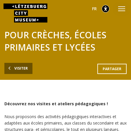
Aller
Aller
Aller
sélectionnés
Français
FR
au
au
au
menu
contenu
pied
sélectionnés
principal
de
POUR CRÈCHES, ÉCOLES
page
PRIMAIRES ET LYCÉES
VISITER
PARTAGER
Découvrez nos visites et ateliers pédagogiques !
Nous proposons des activités pédagogiques interactives et
adaptées aux écoles primaires, aux classes du secondaire et aux
structures para- et périscolaires, le tout en plusieurs langues.