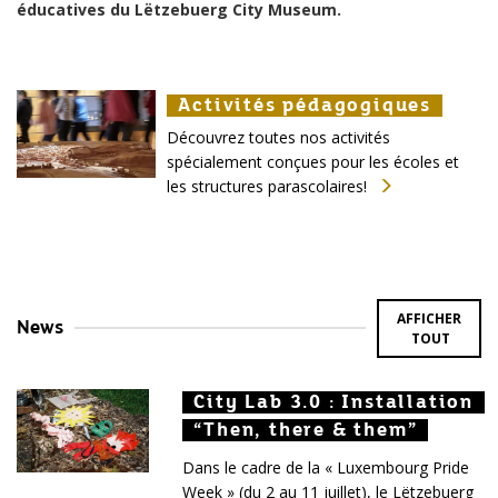
éducatives du Lëtzebuerg City Museum.
Activités pédagogiques
Activités pédagogiques
Activités pédagogiques
Découvrez toutes nos activités
spécialement conçues pour les écoles et
les structures parascolaires!
AFFICHER
News
TOUT
City Lab 3.0 : Installation
City Lab 3.0 : Installation
City Lab 3.0 : Installation
“Then, there & them”
“Then, there & them”
“Then, there & them”
Dans le cadre de la « Luxembourg Pride
Week » (du 2 au 11 juillet), le Lëtzebuerg