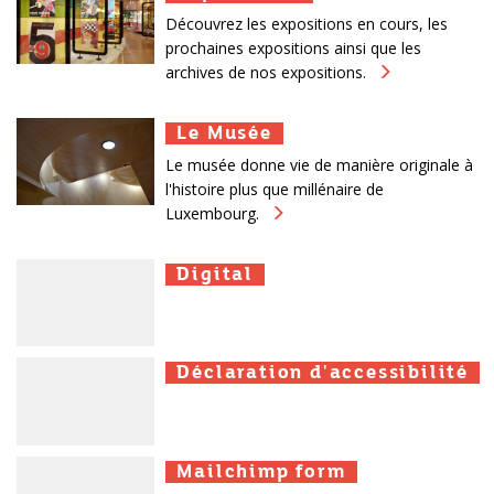
Découvrez les expositions en cours, les
prochaines expositions ainsi que les
archives de nos expositions.
Le Musée
Le Musée
Le Musée
Le musée donne vie de manière originale à
l'histoire plus que millénaire de
Luxembourg.
Digital
Digital
Digital
Déclaration d'accessibilité
Déclaration d'accessibilité
Déclaration d'accessibilité
Mailchimp form
Mailchimp form
Mailchimp form