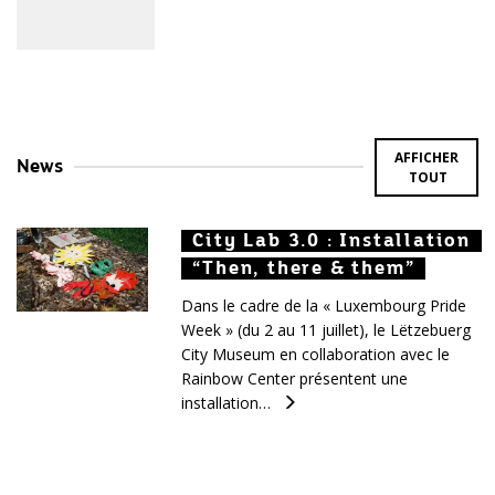
AFFICHER
News
TOUT
City Lab 3.0 : Installation
City Lab 3.0 : Installation
City Lab 3.0 : Installation
“Then, there & them”
“Then, there & them”
“Then, there & them”
Dans le cadre de la « Luxembourg Pride
Week » (du 2 au 11 juillet), le Lëtzebuerg
City Museum en collaboration avec le
Rainbow Center présentent une
installation…