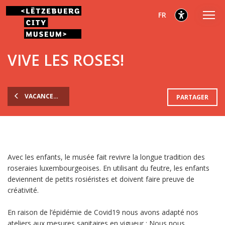
Aller
Aller
Aller
sélectionnés
Français
FR
au
au
au
menu
contenu
pied
sélectionnés
principal
de
VIVE LES ROSES!
page
VACANCES DE CARNAVAL
PARTAGER
Avec les enfants, le musée fait revivre la longue tradition des
roseraies luxembourgeoises. En utilisant du feutre, les enfants
deviennent de petits rosiéristes et doivent faire preuve de
créativité.
En raison de l’épidémie de Covid19 nous avons adapté nos
ateliers aux mesures sanitaires en vigueur : Nous nous