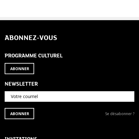
ABONNEZ-VOUS
PROGRAMME CULTUREL
ABONNER
NEWSLETTER
Votre courriel
S'ABONNER
Se
ABONNER
Se désabonner ?
À
désabonner
LA
de
NEWSLETTER
la
newsletter