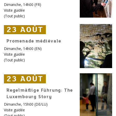
Dimanche, 14h00 (FR)
Visite guidée
(
Tout public
)
23 AOÛT
23 AOÛT
23 AOÛT
Promenade médiévale
Dimanche, 14h00 (EN)
Visite guidée
(
Tout public
)
23 AOÛT
23 AOÛT
23 AOÛT
Regelmäßige Führung: The
Luxembourg Story
Dimanche, 15h00 (DE/LU)
Visite guidée
(
Tout public
)