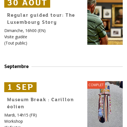
30 AOÛT
30 AOÛT
30 AOÛT
Regular guided tour: The
Luxembourg Story
Dimanche, 16h00 (EN)
Visite guidée
(
Tout public
)
Septembre
1 SEP
1 SEP
1 SEP
COMPLET
Museum Break : Carillon
éolien
Mardi, 14h15 (FR)
Workshop