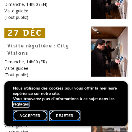
Dimanche, 14h00 (EN)
Visite guidée
(
Tout public
)
27 DÉC
27 DÉC
27 DÉC
Visite régulière : City
Visions
Dimanche, 14h00 (FR)
Visite guidée
(
Tout public
)
27 DÉC
27 DÉC
27 DÉC
Nous utilisons des cookies pour vous offrir la meilleure
expérience sur notre site.
Vous trouverez plus d'informations à ce sujet dans les
Découvrez la
réglages
.
Muerbelsmillen
ACCEPTER
REJETER
Dimanche, 14h15 (FR)
Visite guidée