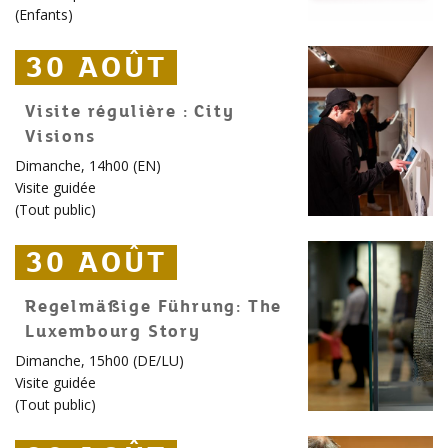
(
Enfants
)
30 AOÛT
30 AOÛT
30 AOÛT
Visite régulière : City
Visions
Dimanche, 14h00 (EN)
Visite guidée
(
Tout public
)
30 AOÛT
30 AOÛT
30 AOÛT
Regelmäßige Führung: The
Luxembourg Story
Dimanche, 15h00 (DE/LU)
Visite guidée
(
Tout public
)