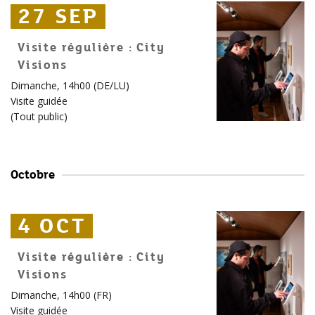
27 SEP
27 SEP
27 SEP
Visite régulière : City
Visions
Dimanche, 14h00 (DE/LU)
Visite guidée
(
Tout public
)
Octobre
4 OCT
4 OCT
4 OCT
Visite régulière : City
Visions
Dimanche, 14h00 (FR)
Visite guidée