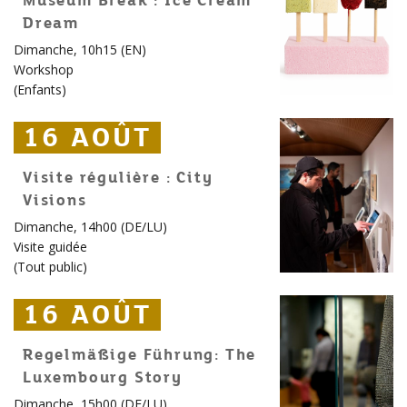
Museum Break : Ice Cream
Dream
Dimanche, 10h15 (EN)
Workshop
(
Enfants
)
16 AOÛT
16 AOÛT
16 AOÛT
Visite régulière : City
Visions
Dimanche, 14h00 (DE/LU)
Visite guidée
(
Tout public
)
16 AOÛT
16 AOÛT
16 AOÛT
Regelmäßige Führung: The
Luxembourg Story
Dimanche, 15h00 (DE/LU)