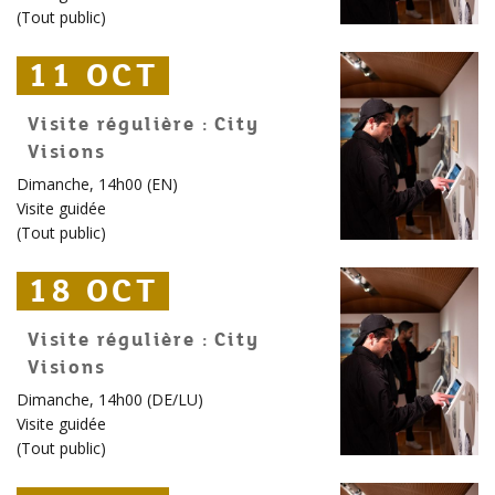
(
Tout public
)
11 OCT
11 OCT
11 OCT
Visite régulière : City
Visions
Dimanche, 14h00 (EN)
Visite guidée
(
Tout public
)
18 OCT
18 OCT
18 OCT
Visite régulière : City
Visions
Dimanche, 14h00 (DE/LU)
Visite guidée
(
Tout public
)