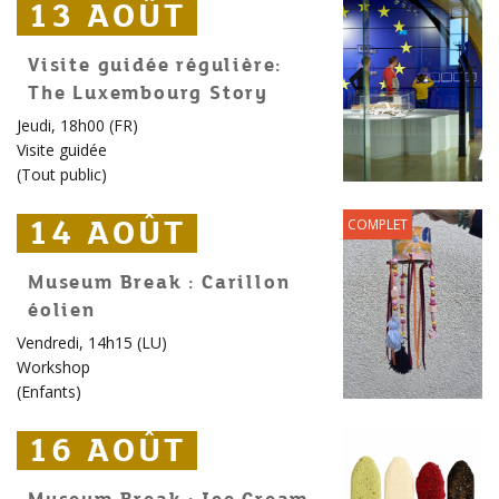
13 AOÛT
13 AOÛT
13 AOÛT
Visite guidée régulière:
The Luxembourg Story
Jeudi, 18h00 (FR)
Visite guidée
(
Tout public
)
14 AOÛT
14 AOÛT
14 AOÛT
COMPLET
Museum Break : Carillon
éolien
Vendredi, 14h15 (LU)
Workshop
(
Enfants
)
16 AOÛT
16 AOÛT
16 AOÛT