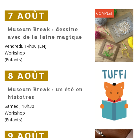
7 AOÛT
7 AOÛT
7 AOÛT
COMPLET
Museum Break : dessine
avec de la laine magique
Vendredi, 14h00 (EN)
Workshop
(
Enfants
)
8 AOÛT
8 AOÛT
8 AOÛT
Museum Break : un été en
histoires
Samedi, 10h30
Workshop
(
Enfants
)
9 AOÛT
9 AOÛT
9 AOÛT