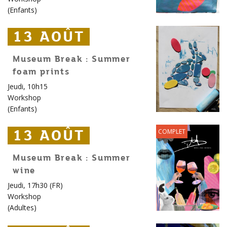
(
Enfants
)
13 AOÛT
13 AOÛT
13 AOÛT
Museum Break : Summer
foam prints
Jeudi, 10h15
Workshop
(
Enfants
)
13 AOÛT
13 AOÛT
13 AOÛT
COMPLET
Museum Break : Summer
wine
Jeudi, 17h30 (FR)
Workshop
(
Adultes
)