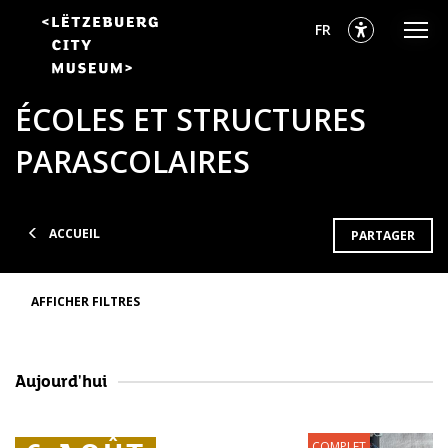
Aller
Aller
Aller
sélectionnés
Français
FR
au
au
au
menu
contenu
pied
sélectionnés
principal
de
ÉCOLES ET STRUCTURES
page
PARASCOLAIRES
ACCUEIL
PARTAGER
AFFICHER FILTRES
Aujourd'hui
COMPLET