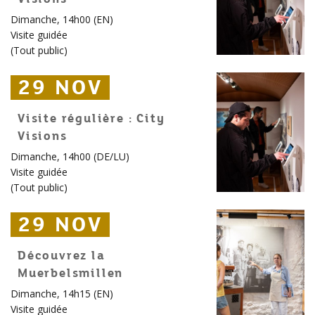
Dimanche, 14h00 (EN)
Visite guidée
(
Tout public
)
29 NOV
29 NOV
29 NOV
Visite régulière : City
Visions
Dimanche, 14h00 (DE/LU)
Visite guidée
(
Tout public
)
29 NOV
29 NOV
29 NOV
Découvrez la
Muerbelsmillen
Dimanche, 14h15 (EN)
Visite guidée