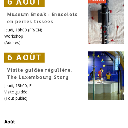
6 AOÛT
6 AOÛT
6 AOÛT
Museum Break : Bracelets
en perles tissées
Jeudi, 18h00 (FR/EN)
Workshop
(
Adultes
)
6 AOÛT
6 AOÛT
6 AOÛT
Visite guidée régulière:
The Luxembourg Story
Jeudi, 18h00, F
Visite guidée
(
Tout public
)
Août