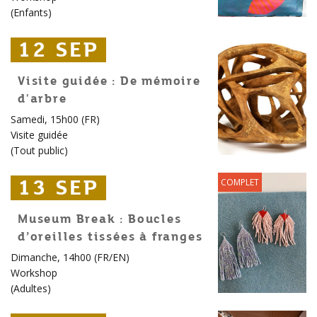
(
Enfants
)
12 SEP
12 SEP
12 SEP
Visite guidée : De mémoire
d'arbre
Samedi, 15h00 (FR)
Visite guidée
(
Tout public
)
13 SEP
13 SEP
13 SEP
COMPLET
Museum Break : Boucles
d’oreilles tissées à franges
Dimanche, 14h00 (FR/EN)
Workshop
(
Adultes
)