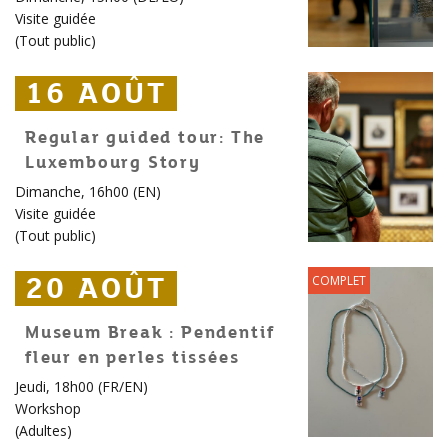
Visite guidée
(
Tout public
)
16 AOÛT
16 AOÛT
16 AOÛT
Regular guided tour: The
Luxembourg Story
Dimanche, 16h00 (EN)
Visite guidée
(
Tout public
)
20 AOÛT
20 AOÛT
20 AOÛT
COMPLET
Museum Break : Pendentif
fleur en perles tissées
Jeudi, 18h00 (FR/EN)
Workshop
(
Adultes
)