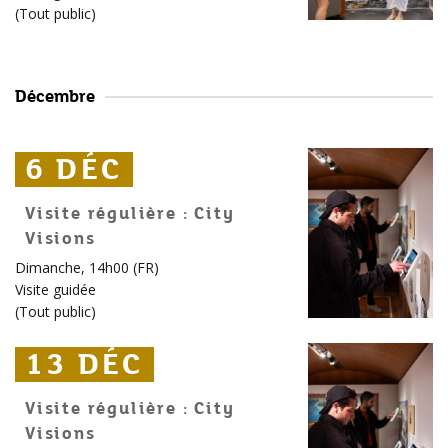
(
Tout public
)
Décembre
6 DÉC
6 DÉC
6 DÉC
Visite régulière : City
Visions
Dimanche, 14h00 (FR)
Visite guidée
(
Tout public
)
13 DÉC
13 DÉC
13 DÉC
Visite régulière : City
Visions