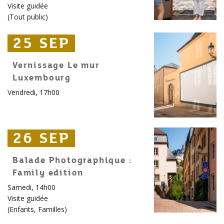
Visite guidée
(
Tout public
)
25 SEP
25 SEP
25 SEP
Vernissage Le mur
Luxembourg
Vendredi, 17h00
26 SEP
26 SEP
26 SEP
Balade Photographique :
Family edition
Samedi, 14h00
Visite guidée
(
Enfants
,
Familles
)