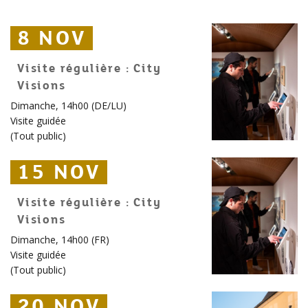
8 NOV
8 NOV
8 NOV
Visite régulière : City
Visions
Dimanche, 14h00 (DE/LU)
Visite guidée
(
Tout public
)
15 NOV
15 NOV
15 NOV
Visite régulière : City
Visions
Dimanche, 14h00 (FR)
Visite guidée
(
Tout public
)
20 NOV
20 NOV
20 NOV