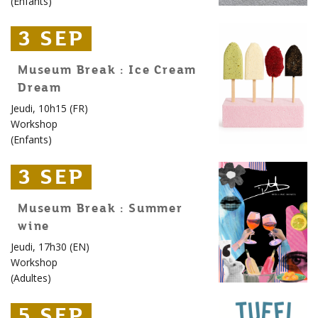
(
Enfants
)
3 SEP
3 SEP
3 SEP
Museum Break : Ice Cream
Dream
Jeudi, 10h15 (FR)
Workshop
(
Enfants
)
3 SEP
3 SEP
3 SEP
Museum Break : Summer
wine
Jeudi, 17h30 (EN)
Workshop
(
Adultes
)
5 SEP
5 SEP
5 SEP