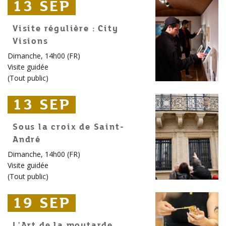
13 SEP
13 SEP
13 SEP
Visite régulière : City
Visions
Dimanche, 14h00 (FR)
Visite guidée
(
Tout public
)
13 SEP
13 SEP
13 SEP
Sous la croix de Saint-
André
Dimanche, 14h00 (FR)
Visite guidée
(
Tout public
)
19 SEP
19 SEP
19 SEP
L'Art de la moutarde