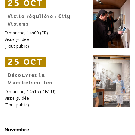
25 OCT
25 OCT
25 OCT
Visite régulière : City
Visions
Dimanche, 14h00 (FR)
Visite guidée
(
Tout public
)
25 OCT
25 OCT
25 OCT
Découvrez la
Muerbelsmillen
Dimanche, 14h15 (DE/LU)
Visite guidée
(
Tout public
)
Novembre