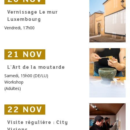
Vernissage Le mur
Luxembourg
Vendredi, 17h00
21 NOV
21 NOV
21 NOV
L'Art de la moutarde
Samedi, 15h00 (DE/LU)
Workshop
(
Adultes
)
22 NOV
22 NOV
22 NOV
Visite régulière : City
Visions