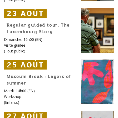
23 AOÛT
23 AOÛT
23 AOÛT
Regular guided tour: The
Luxembourg Story
Dimanche, 16h00 (EN)
Visite guidée
(
Tout public
)
25 AOÛT
25 AOÛT
25 AOÛT
Museum Break : Layers of
summer
Mardi, 14h00 (EN)
Workshop
(
Enfants
)
27 AOÛT
27 AOÛT
27 AOÛT