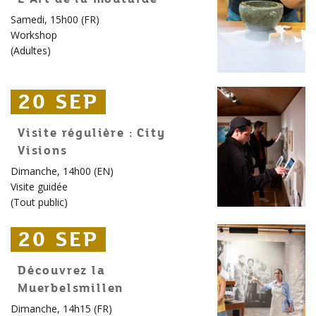
Samedi, 15h00 (FR)
Workshop
(
Adultes
)
20 SEP
20 SEP
20 SEP
Visite régulière : City
Visions
Dimanche, 14h00 (EN)
Visite guidée
(
Tout public
)
20 SEP
20 SEP
20 SEP
Découvrez la
Muerbelsmillen
Dimanche, 14h15 (FR)