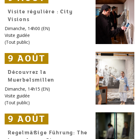
Visite régulière : City
Visions
Dimanche, 14h00 (EN)
Visite guidée
(
Tout public
)
9 AOÛT
9 AOÛT
9 AOÛT
Découvrez la
Muerbelsmillen
Dimanche, 14h15 (EN)
Visite guidée
(
Tout public
)
9 AOÛT
9 AOÛT
9 AOÛT
Regelmäßige Führung: The