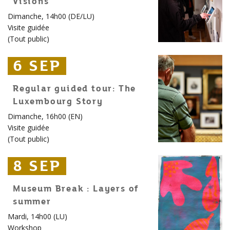
Visions
Dimanche, 14h00 (DE/LU)
Visite guidée
(
Tout public
)
6 SEP
6 SEP
6 SEP
Regular guided tour: The
Luxembourg Story
Dimanche, 16h00 (EN)
Visite guidée
(
Tout public
)
8 SEP
8 SEP
8 SEP
Museum Break : Layers of
summer
Mardi, 14h00 (LU)
Workshop