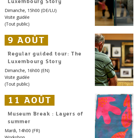
Luxembourg Story
Dimanche, 15h00 (DE/LU)
Visite guidée
(
Tout public
)
9 AOÛT
9 AOÛT
9 AOÛT
Regular guided tour: The
Luxembourg Story
Dimanche, 16h00 (EN)
Visite guidée
(
Tout public
)
11 AOÛT
11 AOÛT
11 AOÛT
Museum Break : Layers of
summer
Mardi, 14h00 (FR)
Workshop