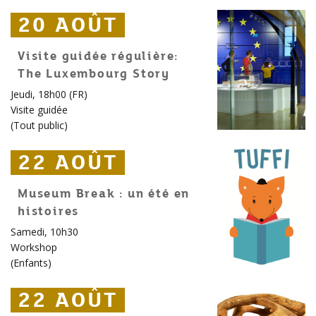
20 AOÛT
20 AOÛT
20 AOÛT
Visite guidée régulière:
The Luxembourg Story
Jeudi, 18h00 (FR)
Visite guidée
(
Tout public
)
22 AOÛT
22 AOÛT
22 AOÛT
Museum Break : un été en
histoires
Samedi, 10h30
Workshop
(
Enfants
)
22 AOÛT
22 AOÛT
22 AOÛT