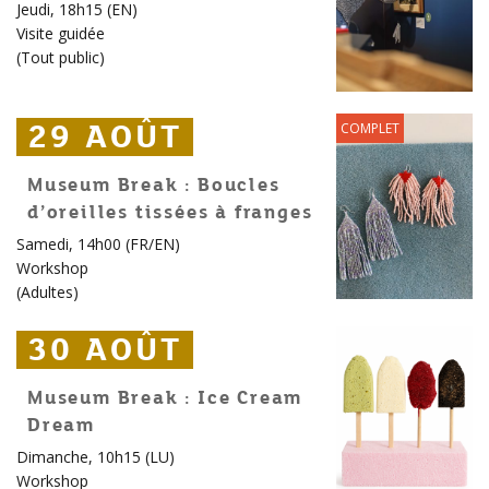
Jeudi, 18h15 (EN)
Visite guidée
(
Tout public
)
29 AOÛT
29 AOÛT
29 AOÛT
COMPLET
Museum Break : Boucles
d’oreilles tissées à franges
Samedi, 14h00 (FR/EN)
Workshop
(
Adultes
)
30 AOÛT
30 AOÛT
30 AOÛT
Museum Break : Ice Cream
Dream
Dimanche, 10h15 (LU)
Workshop