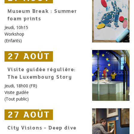
Museum Break : Summer
foam prints
Jeudi, 10h15
Workshop
(
Enfants
)
27 AOÛT
27 AOÛT
27 AOÛT
Visite guidée régulière:
The Luxembourg Story
Jeudi, 18h00 (FR)
Visite guidée
(
Tout public
)
27 AOÛT
27 AOÛT
27 AOÛT
City Visions - Deep dive