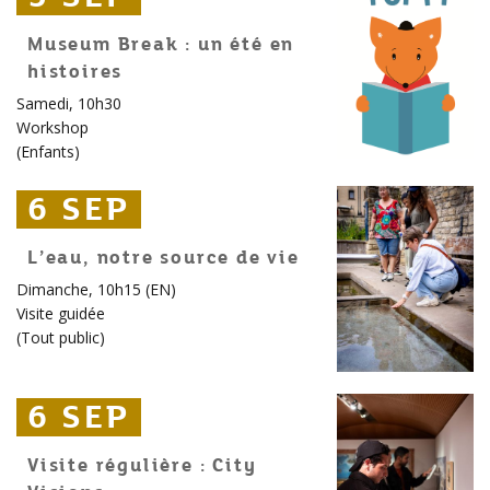
Museum Break : un été en
histoires
Samedi, 10h30
Workshop
(
Enfants
)
6 SEP
6 SEP
6 SEP
L’eau, notre source de vie
Dimanche, 10h15 (EN)
Visite guidée
(
Tout public
)
6 SEP
6 SEP
6 SEP
Visite régulière : City