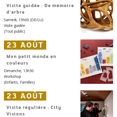
Visite guidée : De mémoire
d'arbre
Samedi, 15h00 (DE/LU)
Visite guidée
(
Tout public
)
23 AOÛT
23 AOÛT
23 AOÛT
Mon petit monde en
couleurs
Dimanche, 13h30
Workshop
(
Enfants
,
Familles
)
23 AOÛT
23 AOÛT
23 AOÛT
Visite régulière : City
Visions