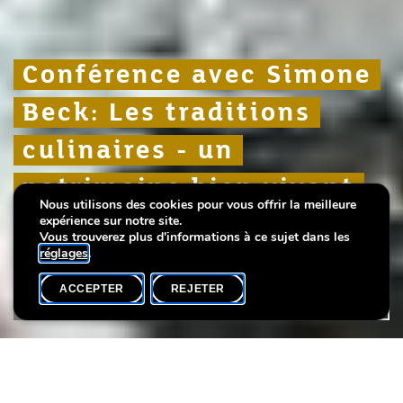
Conférence avec Simone
Conférence avec Simone
Conférence avec Simone
Beck: Les traditions
Beck: Les traditions
Beck: Les traditions
culinaires - un
culinaires - un
culinaires - un
patrimoine bien vivant
patrimoine bien vivant
patrimoine bien vivant
Nous utilisons des cookies pour vous offrir la meilleure
pour l'UNESCO
pour l'UNESCO
pour l'UNESCO
expérience sur notre site.
Vous trouverez plus d'informations à ce sujet dans les
réglages
.
ACCEPTER
REJETER
AGENDA
PARTAGER
Langue(s)